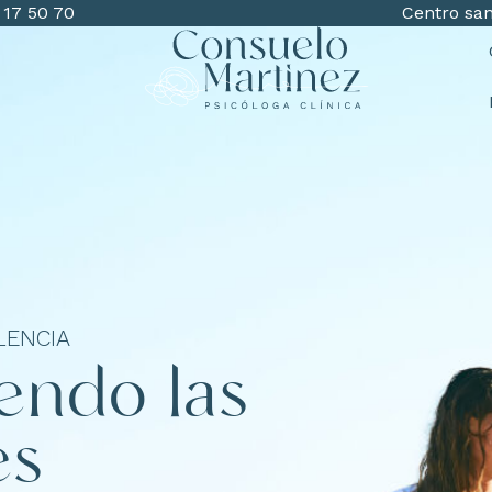
 17 50 70
Centro san
LENCIA
iendo las
es