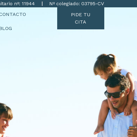
itario nº: 11944
Nº colegiado: 03795-CV
CONTACTO
PIDE TU
CITA
BLOG