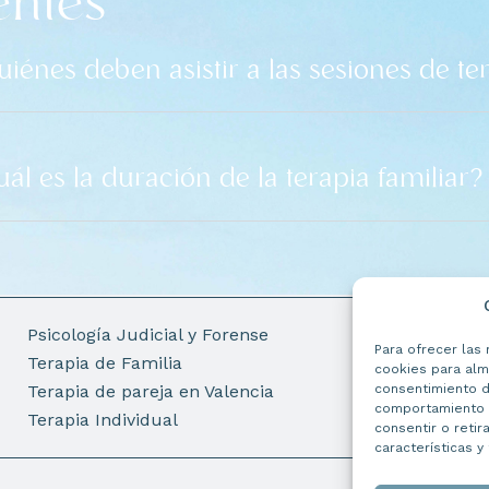
entes
iénes deben asistir a las sesiones de ter
ál es la duración de la terapia familiar?
Psicología Judicial y Forense
Sobre mí
Para ofrecer las
Terapia de Familia
Asesoramien
cookies para alma
Terapia de pareja en Valencia
consentimiento d
Contacta co
comportamiento d
Terapia Individual
Solicita tu c
consentir o retir
características y