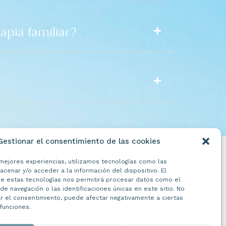
apia familiar?
Gestionar el consentimiento de las cookies
 mejores experiencias, utilizamos tecnologías como las
to para terapeutas
cenar y/o acceder a la información del dispositivo. El
e estas tecnologías nos permitirá procesar datos como el
nmigo
e navegación o las identificaciones únicas en este sitio. No
ita
ar el consentimiento, puede afectar negativamente a ciertas
 funciones.